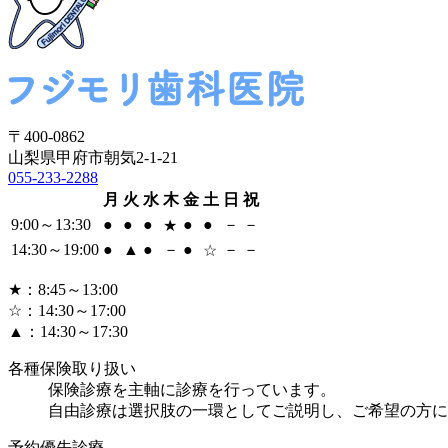
〒400-0862
山梨県甲府市朝気2-1-21
055-233-2288
月
火
水
木
金
土
日
祝
9:00～13:30
●
●
●
●
●
－
－
★
14:30～19:00
●
▲
●
－
●
－
－
☆
★
：8:45～13:00
☆
：14:30～17:00
▲
：14:30～17:30
各種保険取り扱い
保険診療を主軸に診療を行っています。
自由診療は選択肢の一環としてご説明し、ご希望の方に
予約優先診療