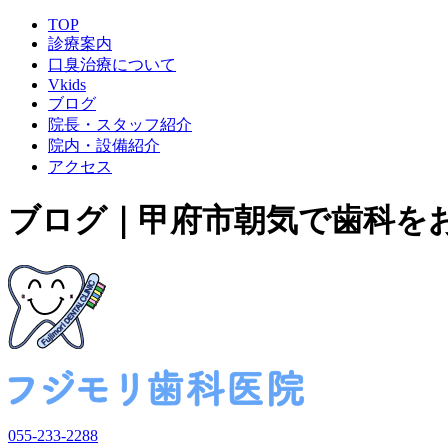
TOP
診療案内
口臭治療について
Vkids
ブログ
院長・スタッフ紹介
院内・設備紹介
アクセス
ブログ｜甲府市朝気で歯科を
055-233-2288