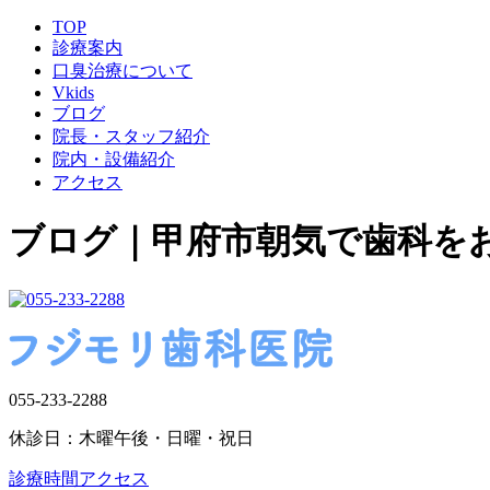
TOP
診療案内
口臭治療について
Vkids
ブログ
院長・スタッフ紹介
院内・設備紹介
アクセス
ブログ｜甲府市朝気で歯科を
055-233-2288
休診日：木曜午後・日曜・祝日
診療時間
アクセス