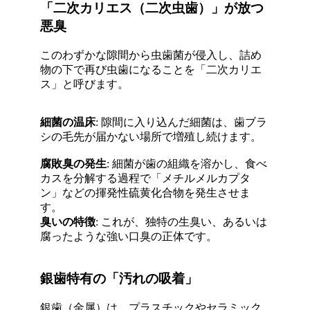
「二次カリエス（二次虫歯）」が放つ
悪臭
このわずかな隙間から虫歯菌が侵入し、詰め
物の下で再び虫歯になることを「二次カリエ
ス」と呼びます
。
細菌の温床
: 隙間に入り込んだ細菌は、歯ブラ
シの毛先が届かない場所で増殖し続けます
。
腐敗臭の発生
: 細菌が歯の組織を溶かし、食べ
カスを分解する過程で「メチルメルカプタ
ン」などの揮発性硫黄化合物を発生させま
す
。
臭いの特徴
: これが、独特の生臭い、あるいは
腐ったような強い口臭の正体です
。
銀歯特有の「汚れの吸着」
銀歯（金属）は、プラスチックやセラミック