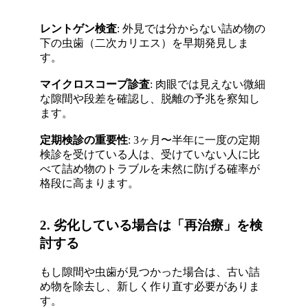
レントゲン検査
: 外見では分からない詰め物の
下の虫歯（二次カリエス）を早期発見しま
す
。
マイクロスコープ診査
: 肉眼では見えない微細
な隙間や段差を確認し、脱離の予兆を察知し
ます
。
定期検診の重要性
: 3ヶ月〜半年に一度の定期
検診を受けている人は、受けていない人に比
べて詰め物のトラブルを未然に防げる確率が
格段に高まります
。
2. 劣化している場合は「再治療」を検
討する
もし隙間や虫歯が見つかった場合は、古い詰
め物を除去し、新しく作り直す必要がありま
す
。