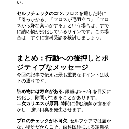
い
。
セルフチェックのコツ
: フロスを通した時に
「引っかかる」「フロスが毛羽立つ」「フロ
スから嫌な臭いがする」という場合は、すで
に詰め物が劣化しているサインです
。この場
合は、すぐに歯科受診を検討しましょう
。
まとめ：行動への後押しとポ
ジティブなメッセージ
今回の記事で伝えた最も重要なポイントは以
下の通りです。
詰め物には寿命がある
: 銀歯は5〜7年を目安に
劣化し、隙間ができることがあります
。
二次カリエスが原因
: 隙間に潜む細菌が歯を溶
かし、強い口臭を発生させます
。
プロのチェックが不可欠
: セルフケアでは届か
ない場所だからこそ、歯科医師による定期検