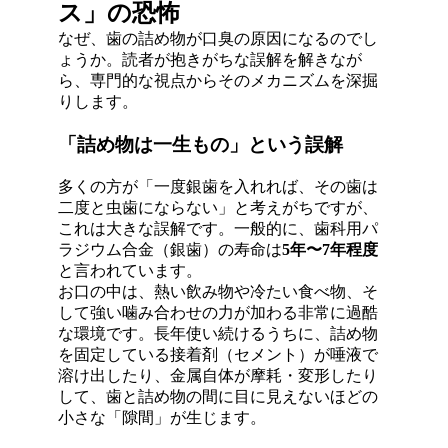
ス」の恐怖
なぜ、歯の詰め物が口臭の原因になるのでし
ょうか。読者が抱きがちな誤解を解きなが
ら、専門的な視点からそのメカニズムを深掘
りします。
「詰め物は一生もの」という誤解
多くの方が「一度銀歯を入れれば、その歯は
二度と虫歯にならない」と考えがちですが、
これは大きな誤解です
。一般的に、歯科用パ
ラジウム合金（銀歯）の寿命は
5年〜7年程度
と言われています
。
お口の中は、熱い飲み物や冷たい食べ物、そ
して強い噛み合わせの力が加わる非常に過酷
な環境です
。長年使い続けるうちに、詰め物
を固定している接着剤（セメント）が唾液で
溶け出したり、金属自体が摩耗・変形したり
して、歯と詰め物の間に目に見えないほどの
小さな「隙間」が生じます
。