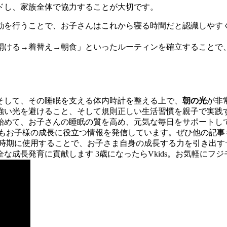
ドし、家族全体で協力することが大切です。
行動を行うことで、お子さんはこれから寝る時間だと認識しや
を開ける→着替え→朝食」といったルーティンを確立することで
そして、その睡眠を支える体内時計を整える上で、
朝の光
が非
強い光を避けること、そして規則正しい生活習慣を親子で実践
始めて、お子さんの睡眠の質を高め、元気な毎日をサポートして
もお子様の成長に役立つ情報を発信しています。ぜひ他の記事
時期に使用することで、お子さま自身の成長する力を引き出すサポ
長発育に貢献します 3歳になったらVkids。お気軽にフジモリ