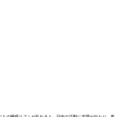
どもの睡眠リズムが乱れると、日中の活動に支障が出たり、集