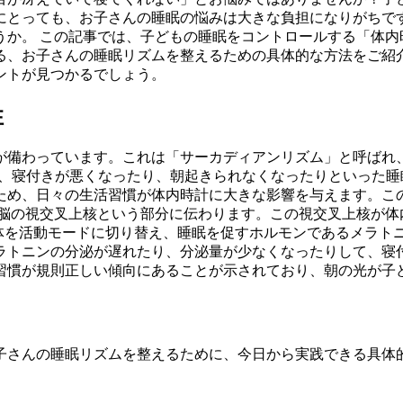
にとっても、お子さんの睡眠の悩みは大きな負担になりがちで
うか。 この記事では、子どもの睡眠をコントロールする「体
る、お子さんの睡眠リズムを整えるための具体的な方法をご紹
ントが見つかるでしょう。
性
」が備わっています。これは「サーカディアンリズム」と呼ばれ
と、寝付きが悪くなったり、朝起きられなくなったりといった睡
ため、日々の生活習慣が体内時計に大きな影響を与えます。こ
、脳の視交叉上核という部分に伝わります。この視交叉上核が
体を活動モードに切り替え、睡眠を促すホルモンであるメラト
ラトニンの分泌が遅れたり、分泌量が少なくなったりして、寝
習慣が規則正しい傾向にあることが示されており、朝の光が子
子さんの睡眠リズムを整えるために、今日から実践できる具体