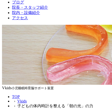
ブログ
院長・スタッフ紹介
院内・設備紹介
アクセス
Vkids
小児睡眠時育脳サポート装置
TOP
›
Vkids
› 子どもの体内時計を整える「朝の光」の力