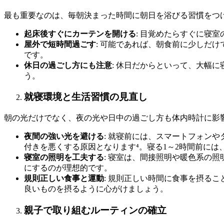
最も重要なのは、毎朝決まった時間に朝日を浴びる習慣をつ
起床後すぐにカーテンを開ける
: 目覚めたらすぐに寝
屋外で短時間過ごす
: 可能であれば、朝食前に少しだ
です。
休日の過ごし方にも注意
: 休日だからといって、大幅
う。
就寝環境と生活習慣の見直し
朝の光だけでなく、夜の光や日中の過ごし方も体内時計に影
夜間の強い光を避ける
: 就寝前には、スマートフォン
付きを悪くする原因となります⁴。寝る1～2時間前に
寝室の照明を工夫する
: 寝室は、間接照明や暖色系の
にするのが理想的です。
規則正しい食事と運動
: 規則正しい時間に食事を摂る
良いものを摂るように心がけましょう。
親子で取り組むルーティンの確立