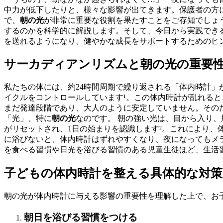
中力が低下したりと、様々な影響が出てきます。保護者の方
で、
朝の光
が非常に重要な役割を果たすことをご存知でしょ
するのかを科学的に解説します。そして、今日から実践でき
を送れるようになり、健やかな成長をサポートするためのヒ
サーカディアンリズムと朝の光の重要
私たちの体には、約24時間周期で繰り返される「体内時計
イクルをコントロールしています¹。この体内時計が乱れる
まだ発達段階であり、大人のように安定していません。その
「光」、特に
朝の光
なのです。 朝の強い光は、目から入り
がリセットされ、1日の始まりを認識します²。これにより、
に浴びないと、体内時計はずれやすくなり、夜になってもメ
を食べる習慣や日光を浴びる習慣のある児童生徒ほど、生活
子どもの体内時計を整える具体的な対策
朝の光が体内時計に与える影響の重要性を理解した上で、お
朝日を浴びる習慣をつける