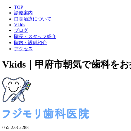
TOP
診療案内
口臭治療について
Vkids
ブログ
院長・スタッフ紹介
院内・設備紹介
アクセス
Vkids｜甲府市朝気で歯科
055-233-2288