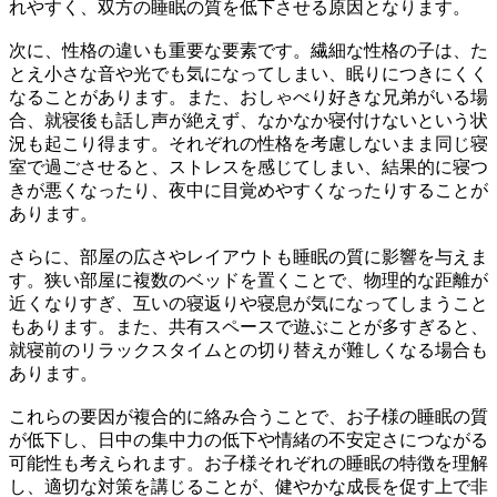
れやすく、双方の睡眠の質を低下させる原因となります。
次に、性格の違いも重要な要素です。繊細な性格の子は、た
とえ小さな音や光でも気になってしまい、眠りにつきにくく
なることがあります。また、おしゃべり好きな兄弟がいる場
合、就寝後も話し声が絶えず、なかなか寝付けないという状
況も起こり得ます。それぞれの性格を考慮しないまま同じ寝
室で過ごさせると、ストレスを感じてしまい、結果的に寝つ
きが悪くなったり、夜中に目覚めやすくなったりすることが
あります。
さらに、部屋の広さやレイアウトも睡眠の質に影響を与えま
す。狭い部屋に複数のベッドを置くことで、物理的な距離が
近くなりすぎ、互いの寝返りや寝息が気になってしまうこと
もあります。また、共有スペースで遊ぶことが多すぎると、
就寝前のリラックスタイムとの切り替えが難しくなる場合も
あります。
これらの要因が複合的に絡み合うことで、お子様の睡眠の質
が低下し、日中の集中力の低下や情緒の不安定さにつながる
可能性も考えられます。お子様それぞれの睡眠の特徴を理解
し、適切な対策を講じることが、健やかな成長を促す上で非