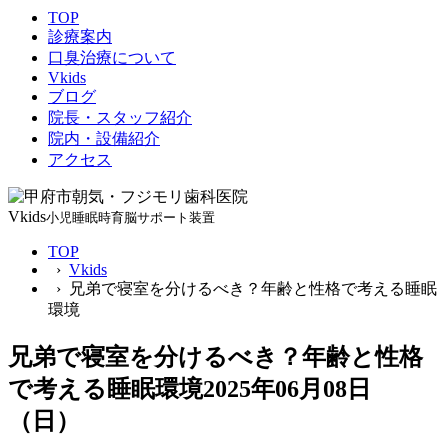
TOP
診療案内
口臭治療について
Vkids
ブログ
院長・スタッフ紹介
院内・設備紹介
アクセス
Vkids
小児睡眠時育脳サポート装置
TOP
›
Vkids
› 兄弟で寝室を分けるべき？年齢と性格で考える睡眠
環境
兄弟で寝室を分けるべき？年齢と性格
で考える睡眠環境
2025年06月08日
（日）