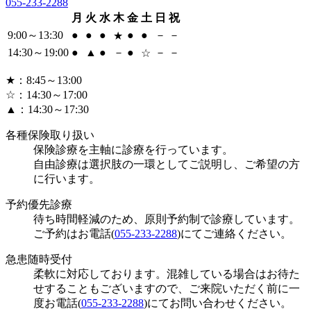
055-233-2288
月
火
水
木
金
土
日
祝
9:00～13:30
●
●
●
●
●
－
－
★
14:30～19:00
●
▲
●
－
●
－
－
☆
★
：8:45～13:00
☆
：14:30～17:00
▲
：14:30～17:30
各種保険取り扱い
保険診療を主軸に診療を行っています。
自由診療は選択肢の一環としてご説明し、ご希望の方
に行います。
予約優先診療
待ち時間軽減のため、原則予約制で診療しています。
ご予約はお電話(
055-233-2288
)にてご連絡ください。
急患随時受付
柔軟に対応しております。混雑している場合はお待た
せすることもございますので、ご来院いただく前に一
度お電話(
055-233-2288
)にてお問い合わせください。