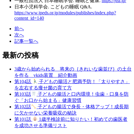
一般社団法人 日本睡眠学会. 睡眠と健康.
https://jssr.jp/
日本小児科学会. こどもの睡眠 Q&A.
https://www.jpeds.or.jp/modules/publishes/index.php?
content_id=140
前へ
次へ
記事一覧へ
最新の投稿
3歳から始められる 将来の｛きれいな歯並び｝の土台
を作る vkids装置 紹介動画
第104話
子どもの腸活と肥満予防！「太りやすさ」
を左右する痩せ菌の育て方
第103話
子どもの腸活と口内環境！虫歯・口臭を防
ぐ「お口から始まる」健康習慣
第102話
子どもの腸活で身長・体格アップ！成長期
に欠かせない栄養吸収の秘訣
第101話
1歳半検診前に知りたい！初めての歯医者
を成功させる準備リスト