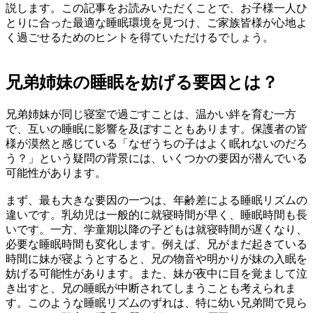
説します。この記事をお読みいただくことで、お子様一人ひ
とりに合った最適な睡眠環境を見つけ、ご家族皆様が心地よ
く過ごせるためのヒントを得ていただけるでしょう。
兄弟姉妹の睡眠を妨げる要因とは？
兄弟姉妹が同じ寝室で過ごすことは、温かい絆を育む一方
で、互いの睡眠に影響を及ぼすこともあります。保護者の皆
様が漠然と感じている「なぜうちの子はよく眠れないのだろ
う？」という疑問の背景には、いくつかの要因が潜んでいる
可能性があります。
まず、最も大きな要因の一つは、年齢差による睡眠リズムの
違いです。乳幼児は一般的に就寝時間が早く、睡眠時間も長
いです。一方、学童期以降の子どもは就寝時間が遅くなり、
必要な睡眠時間も変化します。例えば、兄がまだ起きている
時間に妹が寝ようとすると、兄の物音や明かりが妹の入眠を
妨げる可能性があります。また、妹が夜中に目を覚まして泣
き出すと、兄の睡眠が中断されてしまうことも考えられま
す。このような睡眠リズムのずれは、特に幼い兄弟間で見ら