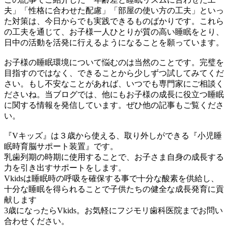
夫」「性格に合わせた配慮」「部屋の使い方の工夫」といっ
た対策は、今日からでも実践できるものばかりです。これら
の工夫を通じて、お子様一人ひとりが質の高い睡眠をとり、
日中の活動を活発に行えるようになることを願っています。
お子様の睡眠環境について悩むのは当然のことです。完璧を
目指すのではなく、できることから少しずつ試してみてくだ
さい。もし不安なことがあれば、いつでも専門家にご相談く
ださいね。当ブログでは、他にもお子様の成長に役立つ睡眠
に関する情報を発信しています。ぜひ他の記事もご覧くださ
い。
『Vキッズ』は３歳から使える、取り外しができる『小児睡
眠時育脳サポート装置』です。
乳歯列期の時期に使用することで、お子さま自身の成長する
力を引き出すサポートをします。
Vkidsは睡眠時の呼吸を確保する事で十分な酸素を供給し、
十分な睡眠を得られることで子供たちの健全な成長発育に貢
献します
3歳になったらVkids。お気軽にフジモリ歯科医院までお問い
合わせください。