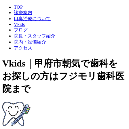
TOP
診療案内
口臭治療について
Vkids
ブログ
院長・スタッフ紹介
院内・設備紹介
アクセス
Vkids｜甲府市朝気で歯科を
お探しの方はフジモリ歯科医
院まで